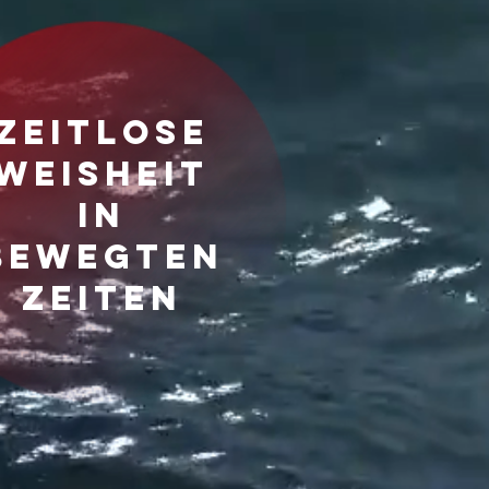
Zeitlose
Weisheit
in
bewegten
Zeiten