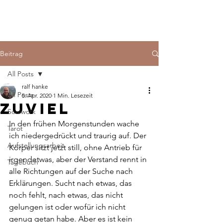
Beitrag
All Posts
ralf hanke
All Posts
5. Apr. 2020
1 Min. Lesezeit
ZUVIEL
Soulwork
In den frühen Morgenstunden wache 
Tarot
ich niedergedrückt und traurig auf. Der 
Aufstellungsarbeit
Körper sitzt jetzt still, ohne Antrieb für 
irgendetwas, aber der Verstand rennt in 
Tagebuch
alle Richtungen auf der Suche nach 
Erklärungen. Sucht nach etwas, das 
noch fehlt, nach etwas, das nicht 
gelungen ist oder wofür ich nicht 
genug getan habe. Aber es ist kein 