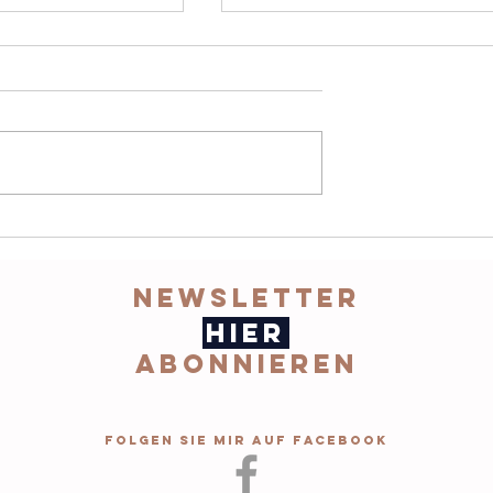
GE ZU
22 Wege zu
 #7 die
lieben #6 DAS
cherin
TUN DER LIEBE
Newsletter
hier
abonnieren
Folgen Sie mir auf Facebook