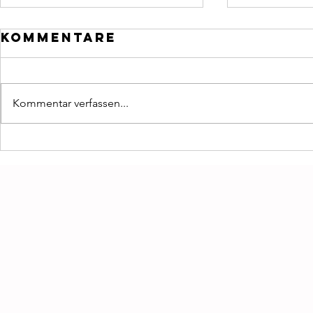
Kommentare
Kommentar verfassen...
SOULWORK
22 WE
intensive:
LIEBEN
Männer
Herrs